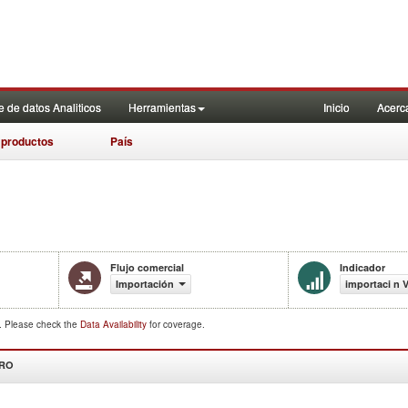
 de datos Analiticos
Herramientas
Inicio
Acerc
 productos
País
Flujo comercial
Indicador
Importación
importaci n 
d. Please check the
Data Availability
for coverage.
DRO