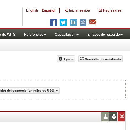
|
English
Español
Iniciar sesión
Registrarse
a de WITS
Referencias
Capacitación
Enlaces de respaldo
Ayuda
Consulta personalizada
Valor del comercio (en miles de US$)