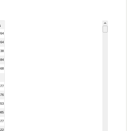
6
764
64
38
484
468
377
676
653
085
877
522