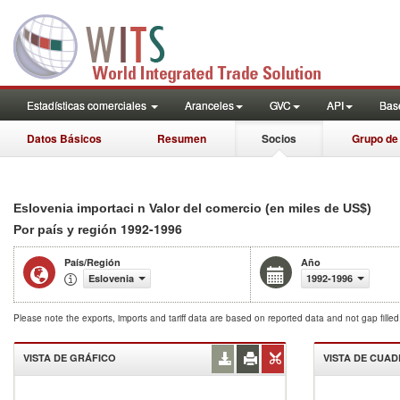
Estadísticas comerciales
Aranceles
GVC
API
Base
Datos Básicos
Resumen
Socios
Grupo de
Eslovenia importaci n Valor del comercio (en miles de US$)
1992-1996
Por país y región
País/Región
Año
Eslovenia
1992-1996
Please note the exports, imports and tariff data are based on reported data and not gap fille
VISTA DE GRÁFICO
VISTA DE CUA