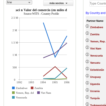
line
más socios
importaci n Valor del comercio (en miles de US$)
By Country and
Source:WITS - Country Profile
2.5 M
Partner Name
Zimbabwe
2 M
Zambia
Yemen, Rep.
1.5 M
Viet Nam
1 M
Venezuela
Vanuatu
500
Uzbekistán
Uruguay
0
1992
1993
1994
1995
1996
Uganda
Zimbabwe
Zambia
Ucrania
Yemen, Rep. del
Viet Nam
Venezuela
Turquía
Turkmenistá