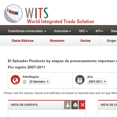
Estadísticas comerciales
Aranceles
GVC
API
Base
Datos Básicos
Resumen
Socios
Grupo 
El Salvador Products by etapas de procesamiento importaci 
2007-2011
Por región
País/Región
Año
El Salvador
2007-2011
Please note the exports, imports and tariff data are based on reported data and not gap fille
VISTA DE GRÁFICO
VISTA DE 