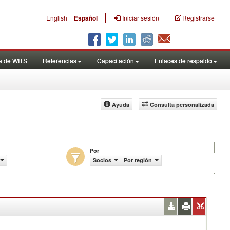
|
English
Español
Iniciar sesión
Registrarse
a de WITS
Referencias
Capacitación
Enlaces de respaldo
Ayuda
Consulta personalizada
Por
 de productos (%)
Socios
Por región