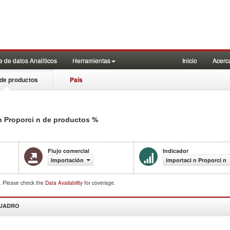
 de datos Analiticos
Herramientas
Inicio
Acerc
de productos
País
%
n Proporci n de productos
Flujo comercial
Indicador
Importación
importaci n Proporci n
d. Please check the
Data Availability
for coverage.
CUADRO