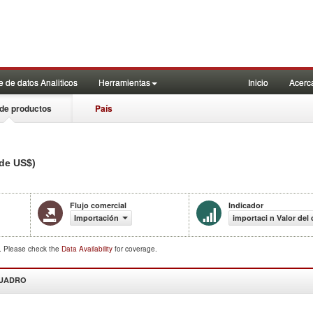
 de datos Analiticos
Herramientas
Inicio
Acerc
de productos
País
 de US$)
Flujo comercial
Indicador
Importación
importaci n Valor del
d. Please check the
Data Availability
for coverage.
CUADRO