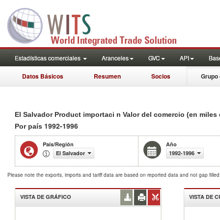
Estadísticas comerciales
Aranceles
GVC
API
Base
Datos Básicos
Resumen
Socios
Grupo 
El Salvador Product importaci n Valor del comercio (en miles
1992-1996
Por país
País/Región
Año
El Salvador
1992-1996
Please note the exports, imports and tariff data are based on reported data and not gap fille
VISTA DE GRÁFICO
VISTA DE 