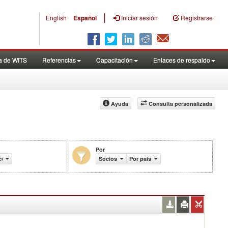
|
English
Español
Iniciar sesión
Registrarse
a de WITS
Referencias
Capacitación
Enlaces de respaldo
Ayuda
Consulta personalizada
Por
 comercio (en miles de US$)
Socios
Por país