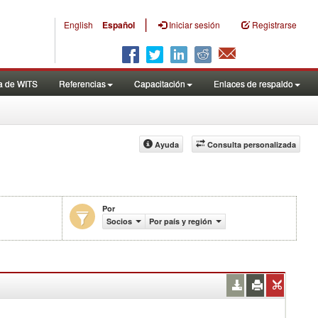
|
English
Español
Iniciar sesión
Registrarse
a de WITS
Referencias
Capacitación
Enlaces de respaldo
Ayuda
Consulta personalizada
Por
anceles efectivamente aplicados (%)
Socios
Por país y región