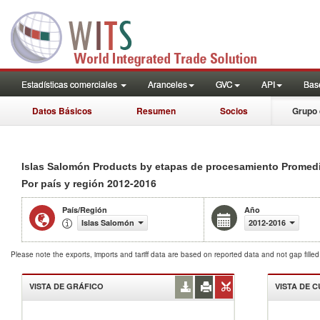
Estadísticas comerciales
Aranceles
GVC
API
Base
Datos Básicos
Resumen
Socios
Grupo 
Islas Salomón Products by etapas de procesamiento Promed
2012-2016
Por país y región
País/Región
Año
Islas Salomón
2012-2016
Please note the exports, imports and tariff data are based on reported data and not gap fille
VISTA DE GRÁFICO
VISTA DE 