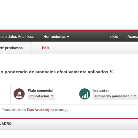
 de datos Analiticos
Herramientas
Inicio
Acerc
de productos
País
%
io ponderado de aranceles efectivamente aplicados
Flujo comercial
Indicador
Importación
Promedio ponderado de ar
d. Please check the
Data Availability
for coverage.
CUADRO