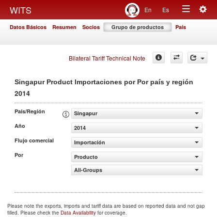
Togg
WITS
En
Es
Toggle
navig
Datos Básicos
Resumen
Socios
Grupo de productos
País
navigation
Bilateral Tariff Technical Note
Singapur Product Importaciones por Por país y región
2014
País/Región
Singapur
Año
2014
Flujo comercial
Importación
Por
Producto
All-Groups
Please note the exports, imports and tariff data are based on reported data and not gap
filled. Please check the
Data Availability
for coverage.