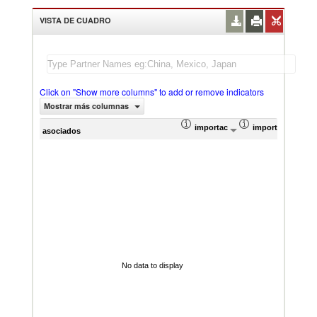
VISTA DE CUADRO
Click on "Show more columns" to add or remove indicators
Mostrar más columnas
importación Valor del comercio (
importación Prop
Prom
asociados
No data to display