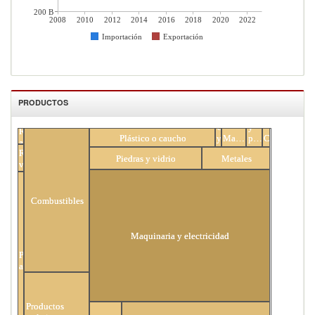
200 B
2008
2010
2012
2014
2016
2018
2020
2022
Importación
Exportación
PRODUCTOS
Textiles
Cueros
y
Reino
All Products
Plástico o caucho
y
Madera
prendas
Calzado
animal
pieles
de
Reino
Piedras y vidrio
Metales
vestir
vegetal
Combustibles
Maquinaria y electricidad
Productos
alimenticios
Productos