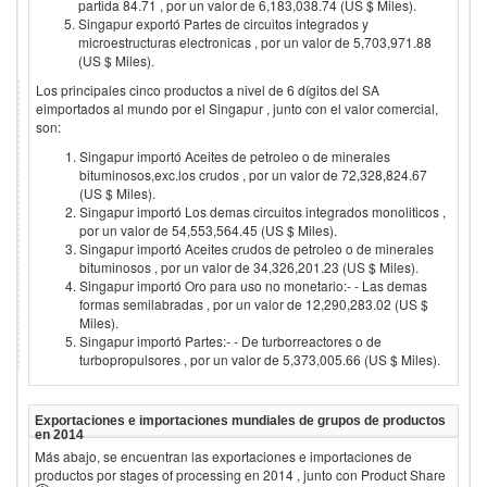
partida 84.71 , por un valor de 6,183,038.74 (US $ Miles).
Singapur exportó Partes de circuitos integrados y
microestructuras electronicas , por un valor de 5,703,971.88
(US $ Miles).
Los principales cinco productos a nivel de 6 dígitos del SA
eimportados al mundo por el
Singapur
, junto con el valor comercial,
son:
Singapur importó Aceites de petroleo o de minerales
bituminosos,exc.los crudos , por un valor de 72,328,824.67
(US $ Miles).
Singapur importó Los demas circuitos integrados monoliticos ,
por un valor de 54,553,564.45 (US $ Miles).
Singapur importó Aceites crudos de petroleo o de minerales
bituminosos , por un valor de 34,326,201.23 (US $ Miles).
Singapur importó Oro para uso no monetario:- - Las demas
formas semilabradas , por un valor de 12,290,283.02 (US $
Miles).
Singapur importó Partes:- - De turborreactores o de
turbopropulsores , por un valor de 5,373,005.66 (US $ Miles).
Exportaciones e importaciones mundiales de grupos de productos
en
2014
Más abajo, se encuentran las exportaciones e importaciones de
productos por stages of processing en
2014
, junto con Product Share