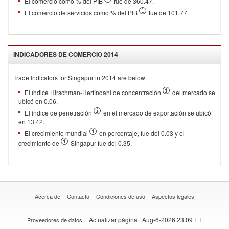
El comercio como % del PIB
fue de 360.47.
El comercio de servicios como % del PIB
fue de 101.77.
INDICADORES DE COMERCIO
2014
Trade Indicators for
Singapur
in
2014
are below
El índice Hirschman-Herfindahl de concentración
del mercado se
ubicó en 0.06.
El índice de penetración
en el mercado de exportación se ubicó
en 13.42.
El crecimiento mundial
en porcentaje, fue del 0.03 y el
crecimiento de
Singapur fue del 0.35.
Acerca de
Contacto
Condiciones de uso
Aspectos legales
Actualizar página
: Aug-6-2026 23:09 ET
Proveedores de datos