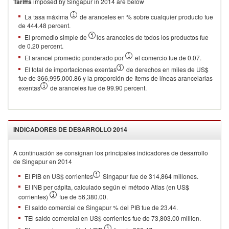
Tariffs
imposed by Singapur in 2014 are below
La tasa máxima
de aranceles en % sobre cualquier producto fue
de 444.48 percent.
El promedio simple de
los aranceles de todos los productos fue
de 0.20 percent.
El arancel promedio ponderado por
el comercio fue de 0.07.
El total de importaciones exentas
de derechos en miles de US$
fue de 366,995,000.86 y la proporción de ítems de líneas arancelarias
exentas
de aranceles fue de 99.90 percent.
INDICADORES DE DESARROLLO
2014
A continuación se consignan los principales indicadores de desarrollo
de
Singapur
en
2014
El PIB en US$ corrientes
Singapur fue de 314,864 millones.
El INB per cápita, calculado según el método Atlas (en US$
corrientes)
fue de 56,380.00.
El saldo comercial de Singapur % del PIB fue de 23.44.
TEl saldo comercial en US$ corrientes fue de 73,803.00 million.