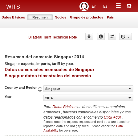
Togg
WITS
En
Es
Toggle
navig
Datos Básicos
Resumen
Socios
Grupo de productos
País
navigation
Bilateral Tariff Technical Note
2014
Resumen del comercio Singapur
Singapur
exports, imports, tariff
by year.
Datos comerciales mensuales de Singapur
Singapur datos trimestrales del comercio
Country and Region
Singapur
Year
2014
Para
Datos Básicos
es decir últimas comerciales,
aranceles , barreras comerciales disponibles y otros
datos relacionados con el comercio
Click Aquí
.
Please note the exports, imports and tariff data are based on
reported data and not gap filled. Please check the
Data
Availability
for coverage.