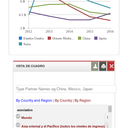
6 B
4.5 B
3 B
2012
2013
2014
2015
2016
Estados Unidos
Oriente Medio...
China
Japón
Suiza
VISTA DE CUADRO
By Country and Region
|
By Country
|
By Region
asociados
2012
55724876
62
Mundo
24524117
24
Asia oriental y el Pacífico (todos los niveles de ingreso)