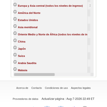
12706764
19
Europa y Asia central (todos los niveles de ingreso)
8196966
7
América del Norte
7945555
7
Estados Unidos
7673132
8
Asia meridional
6261364
6
Oriente Medio y Norte de África (todos los niveles de ingreso)
5341669
5
China
4813159
4
Japón
4499858
10
Suiza
3954636
3
Arabia Saudita
3831295
3
Malasia
3643279
3
Indonesia
Acerca de
Contacto
Condiciones de uso
Aspectos legales
Actualizar página
: Aug-7-2026 22:49 ET
Proveedores de datos