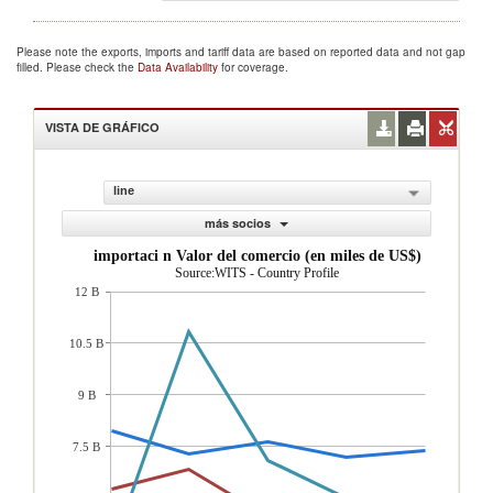
Please note the exports, imports and tariff data are based on reported data and not gap
filled. Please check the
Data Availability
for coverage.
VISTA DE GRÁFICO
line
más socios
importaci n Valor del comercio (en miles de US$)
Source:WITS - Country Profile
12 B
10.5 B
9 B
7.5 B