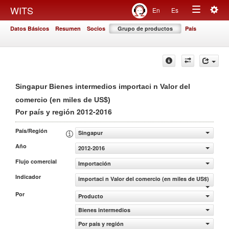
Togg
WITS
En
Es
Toggle
navig
Datos Básicos
Resumen
Socios
Grupo de productos
País
navigation
Singapur Bienes intermedios importaci n Valor del
comercio (en miles de US$)
2012-2016
Por país y región
País/Región
Singapur
Año
2012-2016
Flujo comercial
Importación
Indicador
importaci n Valor del comercio (en miles de US$)
Por
Producto
Bienes intermedios
Por país y región