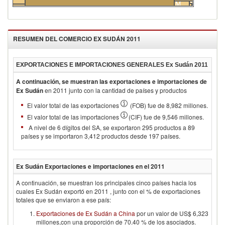
Productos
y
Metales
Transporte
Varios
alimenticios
electricidad
RESUMEN DEL COMERCIO
EX SUDÁN 2011
EXPORTACIONES E IMPORTACIONES GENERALES
Ex Sudán 2011
A continuación, se muestran las exportaciones e importaciones de
Ex Sudán
en
2011
junto con la cantidad de países y productos
El valor total de las exportaciones
(FOB) fue de 8,982 millones.
El valor total de las importaciones
(CIF) fue de 9,546 millones.
A nivel de 6 dígitos del SA, se exportaron 295 productos a 89
países y se importaron 3,412 productos desde 197 países.
Ex Sudán
Exportaciones e importaciones en el
2011
A continuación, se muestran los principales cinco países hacia los
cuales
Ex Sudán
exportó en
2011
, junto con el % de exportaciones
totales que se enviaron a ese país:
Exportaciones de Ex Sudán a China
por un valor de US$ 6,323
millones,con una proporción de 70.40 % de los asociados.