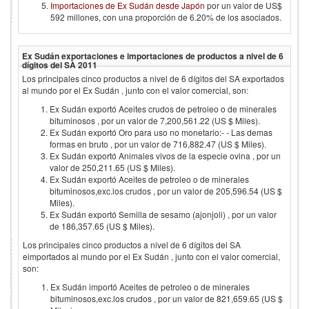
Importaciones de Ex Sudán desde Japón
por un valor de US$
592 millones, con una proporción de 6.20% de los asociados.
Ex Sudán
exportaciones e importaciones de productos a nivel de 6
dígitos del SA
2011
Los principales cinco productos a nivel de 6 dígitos del SA exportados
al mundo por el
Ex Sudán
, junto con el valor comercial, son:
Ex Sudán exportó Aceites crudos de petroleo o de minerales
bituminosos , por un valor de 7,200,561.22 (US $ Miles).
Ex Sudán exportó Oro para uso no monetario:- - Las demas
formas en bruto , por un valor de 716,882.47 (US $ Miles).
Ex Sudán exportó Animales vivos de la especie ovina , por un
valor de 250,211.65 (US $ Miles).
Ex Sudán exportó Aceites de petroleo o de minerales
bituminosos,exc.los crudos , por un valor de 205,596.54 (US $
Miles).
Ex Sudán exportó Semilla de sesamo (ajonjoli) , por un valor
de 186,357.65 (US $ Miles).
Los principales cinco productos a nivel de 6 dígitos del SA
eimportados al mundo por el
Ex Sudán
, junto con el valor comercial,
son:
Ex Sudán importó Aceites de petroleo o de minerales
bituminosos,exc.los crudos , por un valor de 821,659.65 (US $