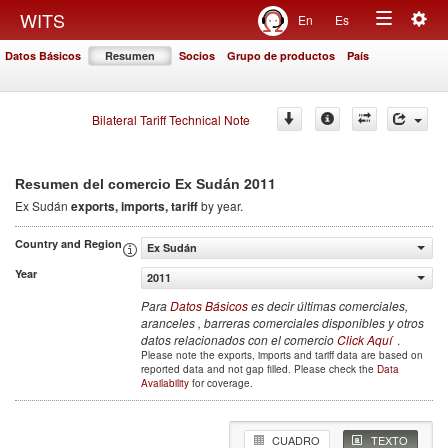
Togg
WITS
En
Es
Toggle
navig
Datos Básicos
Resumen
Socios
Grupo de productos
País
navigation
Bilateral Tariff Technical Note
2011
Resumen del comercio Ex Sudán
Ex Sudán
exports, imports, tariff
by year.
Country and Region
Ex Sudán
Year
2011
Para
Datos Básicos
es decir últimas comerciales,
aranceles , barreras comerciales disponibles y otros
datos relacionados con el comercio
Click Aquí
.
Please note the exports, imports and tariff data are based on
reported data and not gap filled. Please check the
Data
Availability
for coverage.
CUADRO
TEXTO