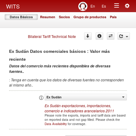
Togg
WITS
En
Es
Toggle
navig
Datos Básicos
Resumen
Socios
Grupo de productos
País
navigation
Bilateral Tariff Technical Note
Ex Sudán
Datos comerciales básicos : Valor más
reciente
Datos del comercio más recientes disponibles de diversas
fuentes.
.
:
Tenga en cuenta que los datos de diversas fuentes no corresponden
al mismo año.
.
Ex Sudán
Ex Sudán
exportaciones, importaciones,
comercio e indicadores arancelarios
2011
Please note the exports, imports and tariff data are based
on reported data and not gap filled. Please check the
Data Availability
for coverage.