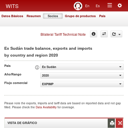
Togg
WITS
En
Es
Toggle
navig
Datos Básicos
Resumen
Socios
Grupo de productos
País
navigation
Bilateral Tariff Technical Note
Ex Sudán trade balance, exports and imports
2020
by country and region
País
Ex Sudán
Año/Rango
2020
Flujo comercial
EXPIMP
Please note the exports, imports and tariff data are based on reported data and not gap
filled. Please check the
Data Availability
for coverage.
VISTA DE GRÁFICO