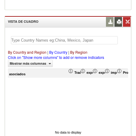
VISTA DE CUADRO
By Country and Region
|
By Country
|
By Region
Click on "Show more columns" to add or remove indicators
Mostrar más columnas
Trade Balance (en miles de US$)
exportación Valor del comercio
exportación Proporció
importación Pr
Promedi
asociados
No data to display