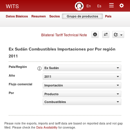
Togg
WITS
En
Es
Toggle
navig
Datos Básicos
Resumen
Socios
Grupo de productos
País
navigation
Bilateral Tariff Technical Note
Ex Sudán Combustibles Importaciones por Por región
2011
País/Región
Ex Sudán
Año
2011
Flujo comercial
Importación
Por
Producto
Combustibles
Please note the exports, imports and tariff data are based on reported data and not gap
filled. Please check the
Data Availability
for coverage.