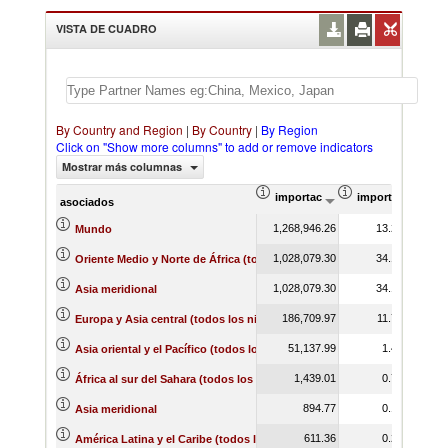
VISTA DE CUADRO
By Country and Region
|
By Country
|
By Region
Click on "Show more columns" to add or remove indicators
Mostrar más columnas
importación Valor del comercio (
importación Prop
asociados
1,268,946.26
13.29
Mundo
1,028,079.30
34.17
Oriente Medio y Norte de África (todos los niveles de ingreso)
1,028,079.30
34.17
Asia meridional
186,709.97
11.70
Europa y Asia central (todos los niveles de ingreso)
51,137.99
1.45
Asia oriental y el Pacífico (todos los niveles de ingreso)
1,439.01
0.73
África al sur del Sahara (todos los niveles de ingreso)
894.77
0.14
Asia meridional
611.36
0.21
América Latina y el Caribe (todos los niveles de ingreso)