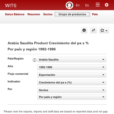
Togg
WITS
En
Es
Toggle
navig
Datos Básicos
Resumen
Socios
Grupo de productos
País
navigation
%
Arabia Saudita Product Crecimiento del pa s
1992-1996
Por país y región
País/Región
Arabia Saudita
Año
1992-1996
Flujo comercial
Exportación
Indicador
Crecimiento del pa s (%)
Por
Socios
Por país y región
Please note the exports, imports and tariff data are based on reported data and not gap