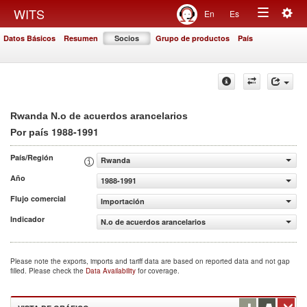
Togg
WITS
En
Es
Toggle
navig
Datos Básicos
Resumen
Socios
Grupo de productos
País
navigation
Rwanda N.o de acuerdos arancelarios
1988-1991
Por país
País/Región
Rwanda
Año
1988-1991
Flujo comercial
Importación
Indicador
N.o de acuerdos arancelarios
Please note the exports, imports and tariff data are based on reported data and not gap
filled. Please check the
Data Availability
for coverage.