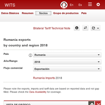
Togg
WITS
En
Es
Toggle
navig
Datos Básicos
Resumen
Socios
Grupo de productos
País
navigation
Bilateral Tariff Technical Note
Rumania exports
2018
by country and region
País
Rumania
Año/Rango
2018
Flujo comercial
Exportación
Rumania Imports
2018
Please note the exports, imports and tariff data are based on reported data and not gap
filled. Please check the
Data Availability
for coverage.
VISTA DE GRÁFICO