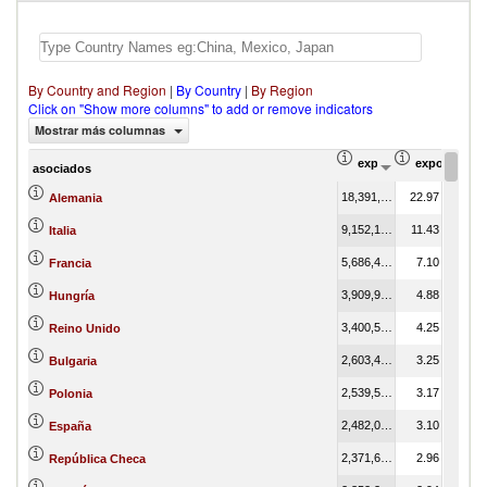
By Country and Region
|
By Country
|
By Region
Click on "Show more columns" to add or remove indicators
Mostrar más columnas
exportación Valor del 
exportación
asociados
18,391,578.52
22.97
Alemania
9,152,147.97
11.43
Italia
5,686,439.25
7.10
Francia
3,909,901.31
4.88
Hungría
3,400,590.38
4.25
Reino Unido
2,603,493.74
3.25
Bulgaria
2,539,560.63
3.17
Polonia
2,482,056.84
3.10
España
2,371,698.64
2.96
República Checa