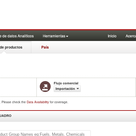
 de datos Analiticos
Herramientas
Inicio
Acerc
de productos
País
Flujo comercial
Importación
d. Please check the
Data Availability
for coverage.
CUADRO