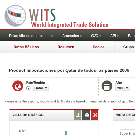
Estadísticas comerciales
Aranceles
GVC
API
Base
Datos Básicos
Resumen
Socios
Grupo 
2006
Product Importaciones por Qatar de todos los paises
País/Región
Año
Qatar
2006
Please note the exports, imports and tariff data are based on reported data and not gap fille
VISTA DE GRÁFICO
VISTA DE 
6 B