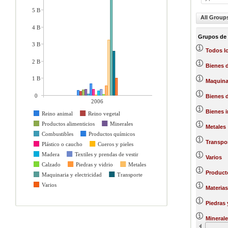
5 B
All Group
4 B
Grupos de
3 B
Todos l
2 B
Bienes d
1 B
Maquinar
0
Bienes 
2006
Bienes 
Reino animal
Reino vegetal
Productos alimenticios
Minerales
Metales
Combustibles
Productos químicos
Transpo
Plástico o caucho
Cueros y pieles
Madera
Textiles y prendas de vestir
Varios
Calzado
Piedras y vidrio
Metales
Product
Maquinaria y electricidad
Transporte
Varios
Materias
Piedras 
Minerale