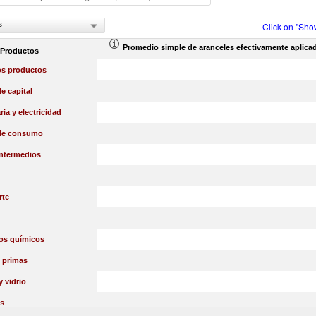
s
Click on "Sho
Promedio simple de aranceles efectivamente aplica
 Productos
os productos
e capital
ia y electricidad
de consumo
intermedios
rte
os químicos
 primas
y vidrio
s