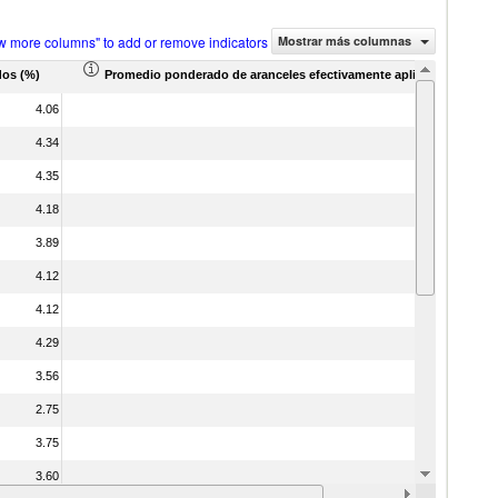
w more columns" to add or remove indicators
Mostrar más columnas
dos (%)
Promedio ponderado de aranceles efectivamente aplicados (%)
4.06
4.28
4.34
4.76
4.35
4.59
4.18
3.99
3.89
3.96
4.12
4.31
4.12
4.62
4.29
4.42
3.56
2.66
2.75
2.51
3.75
2.51
3.60
2.62