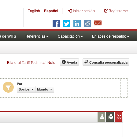
|
English
Español
Iniciar sesión
Registrarse
a de WITS
Referencias
Capacitación
Enlaces de respaldo
Bilateral Tariff Technical Note
Ayuda
Consulta personalizada
Por
Socios
Mundo