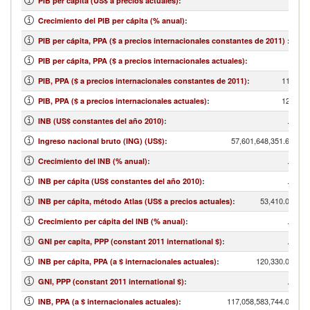
PIB per cápita (US$ a precios actuales)
:
Crecimiento del PIB per cápita (% anual)
:
PIB per cápita, PPA ($ a precios internacionales constantes de 2011)
:
PIB per cápita, PPA ($ a precios internacionales actuales)
:
112,248
PIB, PPA ($ a precios internacionales constantes de 2011)
:
123,725
PIB, PPA ($ a precios internacionales actuales)
:
...
INB (US$ constantes del año 2010)
:
57,601,648,351.65
Ingreso nacional bruto (ING) (US$)
:
...
Crecimiento del INB (% anual)
:
...
INB per cápita (US$ constantes del año 2010)
:
53,410.00
INB per cápita, método Atlas (US$ a precios actuales)
:
...
Crecimiento per cápita del INB (% anual)
:
...
GNI per capita, PPP (constant 2011 international $)
:
120,330.00
INB per cápita, PPA (a $ internacionales actuales)
:
...
GNI, PPP (constant 2011 international $)
:
117,058,583,744.08
INB, PPA (a $ internacionales actuales)
: