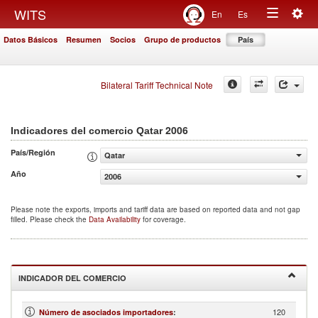
Togg
WITS
En
Es
Toggle
navig
Datos Básicos
Resumen
Socios
Grupo de productos
País
navigation
Bilateral Tariff Technical Note
2006
Indicadores del comercio Qatar
País/Región
Qatar
Año
2006
Please note the exports, imports and tariff data are based on reported data and not gap
filled. Please check the
Data Availability
for coverage.
INDICADOR DEL COMERCIO
120
Número de asociados importadores
: