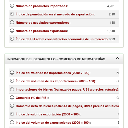
4,231
Número de productos importados
:
2.10
Índice de penetración en el mercado de exportación
:
118
Número de asociados exportadores
:
1,618
Número de productos exportados
:
0.23
Índice de HH sobre concentración económica de un mercado
:
INDICADOR DEL DESARROLLO - COMERCIO DE MERCADERÍAS
52.70
Índice del valor de las importaciones (2000 = 100)
:
60.00
Índice del volumen de las importaciones (2000 = 100)
:
...
Importaciones de bienes (balanza de pagos, US$ a precios actuales)
:
98.57
Comercio (% del PIB)
:
...
Comercio neto de bienes (balanza de pagos, US$ a precios actuales)
:
43.50
Índice de valor de exportación (2000 = 100)
:
33.30
Índice del volumen de exportaciones (2000 = 100)
: