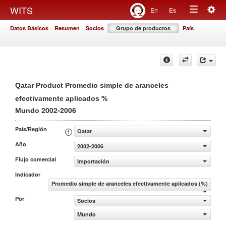
Togg
WITS
En
Es
Toggle
navig
Datos Básicos
Resumen
Socios
Grupo de productos
País
navigation
Qatar Product Promedio simple de aranceles
%
efectivamente aplicados
2002-2006
Mundo
País/Región
Qatar
Año
2002-2006
Flujo comercial
Importación
Indicador
Promedio simple de aranceles efectivamente aplicados (%)
Por
Socios
Mundo