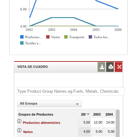
6.00
4.00
2002
2003
2004
2005
2006
Productos...
Varios
Transporte
Todos los...
Textiles y...
VISTA DE CUADRO
All Groups
Grupos de Productos
2002
2003
2004
2005
200
5.00
12.00
14.00
7.00
6.
Productos alimenticios
4.00
5.00
5.00
4.00
4.
Varios