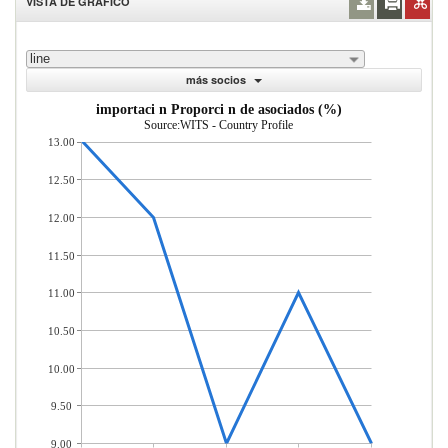
VISTA DE GRÁFICO
line
más socios
importaci n Proporci n de asociados (%)
Source:WITS - Country Profile
13.00
12.50
12.00
11.50
11.00
10.50
10.00
9.50
9.00