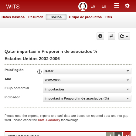
Togg
WITS
En
Es
Toggle
navig
Datos Básicos
Resumen
Socios
Grupo de productos
País
navigation
%
Qatar importaci n Proporci n de asociados
2002-2006
Estados Unidos
País/Región
Qatar
Año
2002-2006
Flujo comercial
Importación
Indicador
importaci n Proporci n de asociados (%)
Please note the exports, imports and tariff data are based on reported data and not gap
filled. Please check the
Data Availability
for coverage.