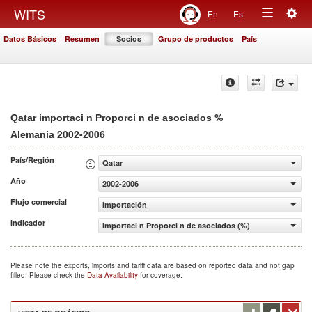
Togg
WITS
En
Es
Toggle
navig
Datos Básicos
Resumen
Socios
Grupo de productos
País
navigation
%
Qatar importaci n Proporci n de asociados
2002-2006
Alemania
País/Región
Qatar
Año
2002-2006
Flujo comercial
Importación
Indicador
importaci n Proporci n de asociados (%)
Please note the exports, imports and tariff data are based on reported data and not gap
filled. Please check the
Data Availability
for coverage.