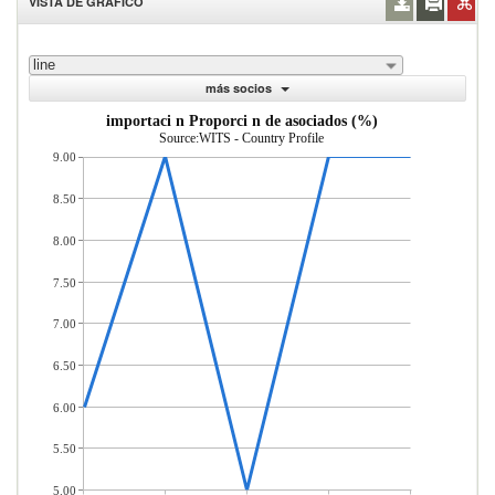
VISTA DE GRÁFICO
line
más socios
importaci n Proporci n de asociados (%)
Source:WITS - Country Profile
9.00
8.50
8.00
7.50
7.00
6.50
6.00
5.50
5.00