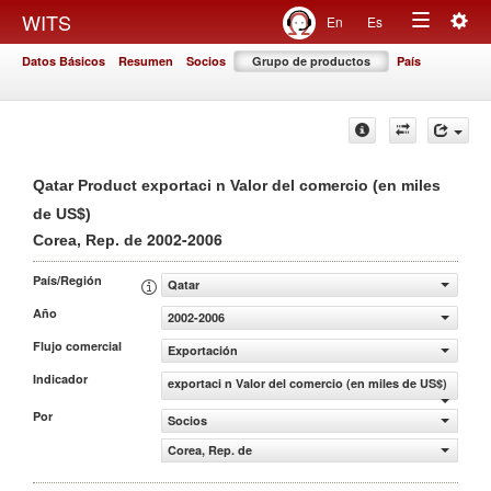
Togg
WITS
En
Es
Toggle
navig
Datos Básicos
Resumen
Socios
Grupo de productos
País
navigation
Qatar Product exportaci n Valor del comercio (en miles
de US$)
2002-2006
Corea, Rep. de
País/Región
Qatar
Año
2002-2006
Flujo comercial
Exportación
Indicador
exportaci n Valor del comercio (en miles de US$)
Por
Socios
Corea, Rep. de