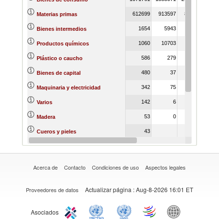
612699
913597
879226
1596
Materias primas
1654
5943
18
Bienes intermedios
1060
10703
1524
22
Productos químicos
586
279
Plástico o caucho
480
37
79
Bienes de capital
342
75
14
Maquinaria y electricidad
142
6
10817
Varios
53
0
Madera
43
Cueros y pieles
29
Textiles y prendas de vestir
Acerca de
Contacto
Condiciones de uso
Aspectos legales
Actualizar página
: Aug-8-2026 16:01 ET
Proveedores de datos
Asociados