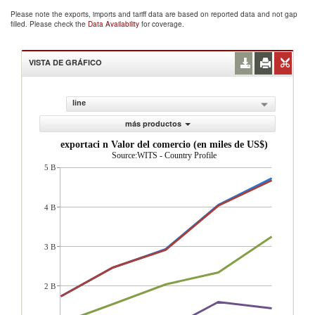
Please note the exports, imports and tariff data are based on reported data and not gap
filled. Please check the
Data Availability
for coverage.
VISTA DE GRÁFICO
line
más productos
exportaci n Valor del comercio (en miles de US$)
Source:WITS - Country Profile
5 B
4 B
3 B
2 B