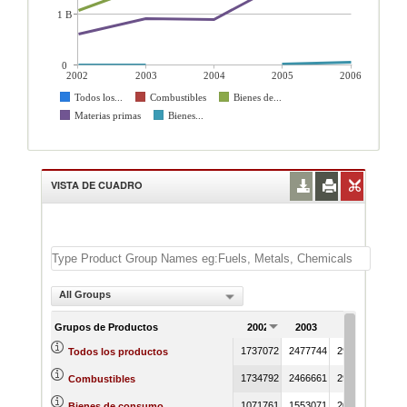
1 B
0
2002
2003
2004
2005
2006
Todos los...
Combustibles
Bienes de...
Materias primas
Bienes...
VISTA DE CUADRO
All Groups
Grupos de Productos
2002
2003
2004
20
1737072
2477744
2933299
4058
Todos los productos
1734792
2466661
2920943
4035
Combustibles
1071761
1553071
2041716
2345
Bienes de consumo