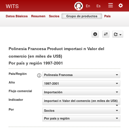
Togg
WITS
En
Es
Toggle
navig
Datos Básicos
Resumen
Socios
Grupo de productos
País
navigation
Polinesia Francesa Product importaci n Valor del
comercio (en miles de US$)
1997-2001
Por país y región
País/Región
Polinesia Francesa
Año
1997-2001
Flujo comercial
Importación
Indicador
importaci n Valor del comercio (en miles de US$)
Por
Socios
Por país y región