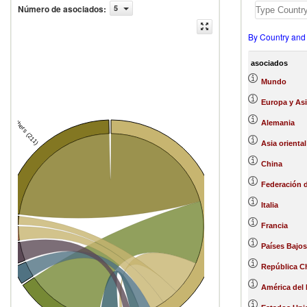
Número de asociados
:
5
By Country and
asociados
Mundo
Europa y Asi
Others (211)
Alemania
Asia oriental
China
Federación 
Italia
n
Poland
Francia
y
Países Bajos
om
República C
rance
América del 