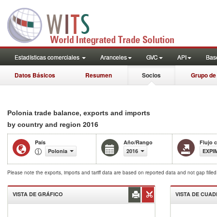
Estadísticas comerciales
Aranceles
GVC
API
Base
Datos Básicos
Resumen
Socios
Grupo de
Polonia trade balance, exports and imports
2016
by country and region
País
Año/Rango
Flujo 
Polonia
2016
EXPI
Please note the exports, imports and tariff data are based on reported data and not gap fille
VISTA DE GRÁFICO
VISTA DE CUA