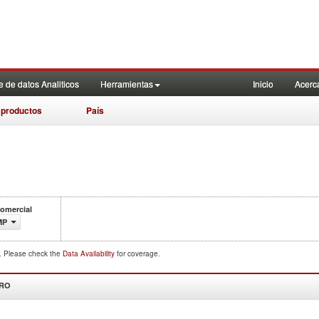
 de datos Analiticos
Herramientas
Inicio
Acerc
 productos
País
comercial
MP
d. Please check the
Data Availability
for coverage.
DRO