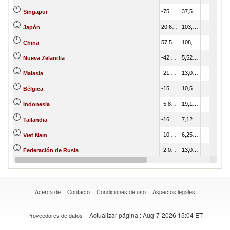
-75,869.02
37,540.81
1.38
Singapur
20,664.50
103,137.71
3.79
Japón
57,552.79
108,299.67
3.98
China
-42,730.01
5,529.58
0.20
Nueva Zelandia
-21,248.18
13,065.57
0.48
Malasia
-15,311.66
10,575.94
0.39
Bélgica
-5,879.33
19,188.30
0.70
Indonesia
-16,011.38
7,121.14
0.26
Tailandia
-10,471.53
6,254.87
0.23
Viet Nam
-2,099.73
13,028.94
0.48
Federación de Rusia
5,911.44
17,063.65
0.63
Hong Kong (China)
Acerca de
Contacto
Condiciones de uso
Aspectos legales
Actualizar página
: Aug-7-2026 15:04 ET
Proveedores de datos