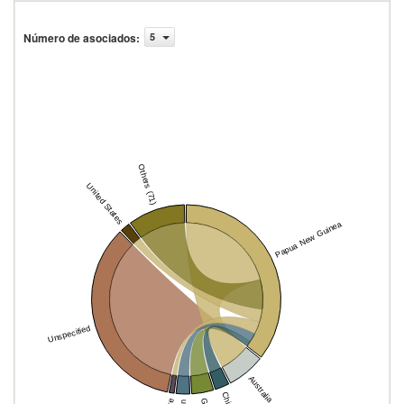
Número de asociados
:
5
Others (71)
United States
Papua New Guinea
Unspecified
Australia
China