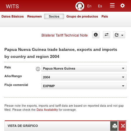
Togg
WITS
En
Es
Toggle
navig
Datos Básicos
Resumen
Socios
Grupo de productos
País
navigation
Bilateral Tariff Technical Note
Papua Nueva Guinea trade balance, exports and imports
2004
by country and region
País
Papua Nueva Guinea
Año/Rango
2004
Flujo comercial
EXPIMP
Please note the exports, imports and tariff data are based on reported data and not gap
filled. Please check the
Data Availability
for coverage.
VISTA DE GRÁFICO