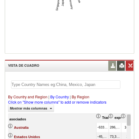
Germany
Singapore
Japan
VISTA DE CUADRO
By Country and Region
|
By Country
|
By Region
Click on "Show more columns" to add or remove indicators
Mostrar más columnas
Trade Balance (en mil
exportación Va
export
asociados
-633,219.91
286,163.22
10.51
Australia
-45,180.13
73,302.90
2.69
Estados Unidos