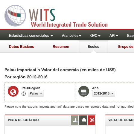
Estadísticas comerciales
Aranceles
GVC
API
Base
Datos Básicos
Resumen
Socios
Grupo de
Palau importaci n Valor del comercio (en miles de US$)
2012-2016
Por región
País/Región
Año
Palau
2012-2016
Please note the exports, imports and tariff data are based on reported data and not gap fille
VISTA DE GRÁFICO
VISTA DE CUA