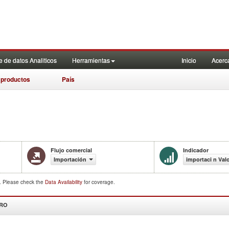
 de datos Analiticos
Herramientas
Inicio
Acerc
 productos
País
Flujo comercial
Indicador
Importación
importaci n Val
d. Please check the
Data Availability
for coverage.
DRO