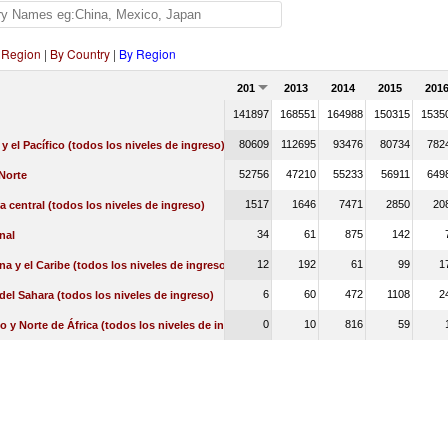
 Region
|
By Country
|
By Region
2012
2013
2014
2015
201
141897
168551
164988
150315
1535
80609
112695
93476
80734
782
 y el Pacífico (todos los niveles de ingreso)
52756
47210
55233
56911
649
Norte
1517
1646
7471
2850
20
a central (todos los niveles de ingreso)
34
61
875
142
nal
12
192
61
99
1
na y el Caribe (todos los niveles de ingreso)
6
60
472
1108
2
 del Sahara (todos los niveles de ingreso)
0
10
816
59
o y Norte de África (todos los niveles de ingreso)