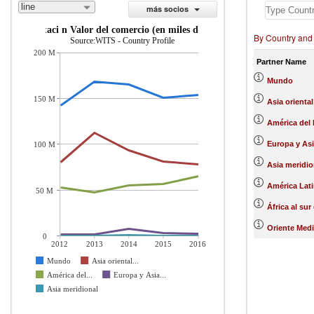
line
más socios
importaci n Valor del comercio (en miles de US$)
By Country and
Source:WITS - Country Profile
200 M
Partner Name
Mundo
150 M
Asia oriental
América del 
Europa y Asi
100 M
Asia meridio
América Lati
50 M
África al sur
Oriente Medi
0
2012
2013
2014
2015
2016
Mundo
Asia oriental...
América del...
Europa y Asia...
Asia meridional