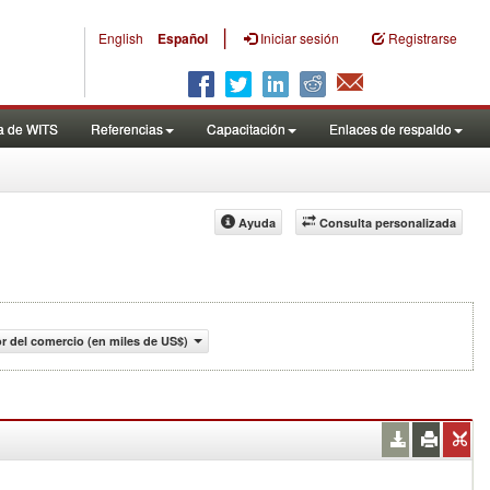
|
English
Español
Iniciar sesión
Registrarse
a de WITS
Referencias
Capacitación
Enlaces de respaldo
Ayuda
Consulta personalizada
or del comercio (en miles de US$)