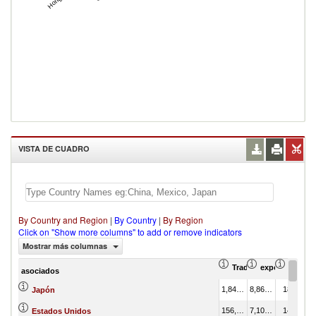
VISTA DE CUADRO
By Country and Region
|
By Country
|
By Region
Click on "Show more columns" to add or remove indicators
Mostrar más columnas
Trade Balance (en mil
exportación Va
export
asociados
1,849,732.36
8,866,494.44
18.46
Japón
156,795.00
7,106,742.82
14.79
Estados Unidos