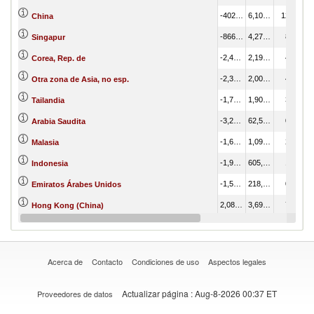
-402,330.24
6,102,252.27
12.70
China
-866,213.36
4,277,729.12
8.90
Singapur
-2,444,088.92
2,196,404.87
4.57
Corea, Rep. de
-2,388,325.60
2,002,901.80
4.17
Otra zona de Asia, no esp.
-1,737,336.39
1,903,966.76
3.96
Tailandia
-3,203,891.47
62,572.39
0.13
Arabia Saudita
-1,672,180.03
1,098,988.45
2.29
Malasia
-1,937,949.33
605,858.07
1.26
Indonesia
-1,541,717.83
218,220.44
0.45
Emiratos Árabes Unidos
2,089,818.78
3,698,892.66
7.70
Hong Kong (China)
-1,504,942.28
43,562.59
0.09
Federación de Rusia
Acerca de
Contacto
Condiciones de uso
Aspectos legales
Actualizar página
: Aug-8-2026 00:37 ET
Proveedores de datos