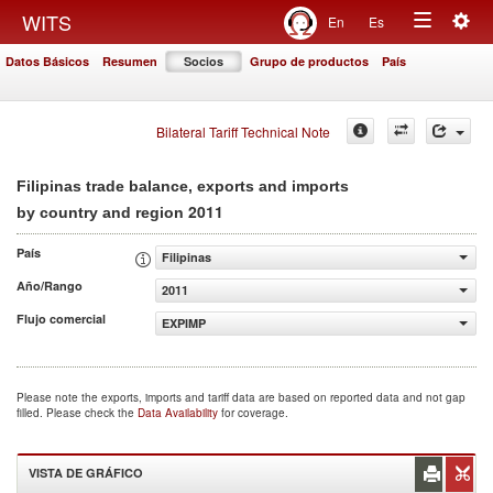
Togg
WITS
En
Es
Toggle
navig
Datos Básicos
Resumen
Socios
Grupo de productos
País
navigation
Bilateral Tariff Technical Note
Filipinas trade balance, exports and imports
2011
by country and region
País
Filipinas
Año/Rango
2011
Flujo comercial
EXPIMP
Please note the exports, imports and tariff data are based on reported data and not gap
filled. Please check the
Data Availability
for coverage.
VISTA DE GRÁFICO