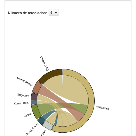
Número de asociados
:
5
Others (161)
United States
Singapore
Korea, Rep.
Philippines
Japan
Hong Kong, China
China