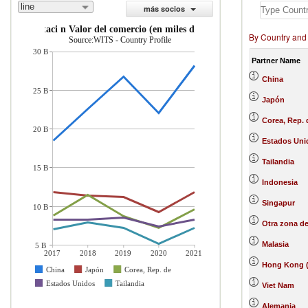
line
más socios
importaci n Valor del comercio (en miles de US$)
By Country and
Source:WITS - Country Profile
30 B
Partner Name
China
25 B
Japón
Corea, Rep. 
20 B
Estados Uni
Tailandia
15 B
Indonesia
Singapur
10 B
Otra zona de
Malasia
5 B
2017
2018
2019
2020
2021
Hong Kong (
China
Japón
Corea, Rep. de
Estados Unidos
Tailandia
Viet Nam
Alemania