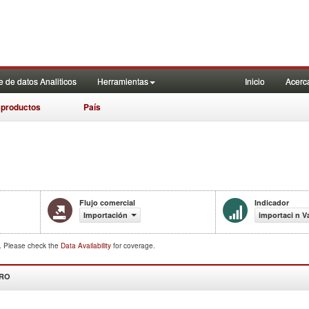
 de datos Analiticos
Herramientas
Inicio
Acerc
 productos
País
Flujo comercial
Indicador
Importación
importaci n V
d. Please check the
Data Availability
for coverage.
DRO