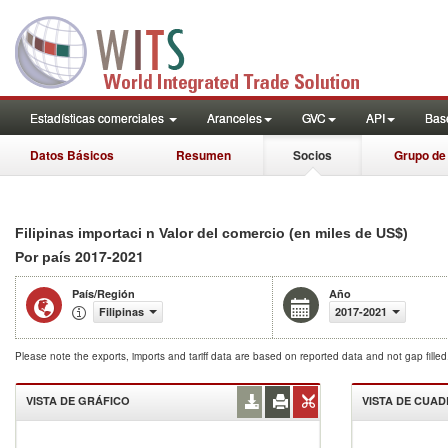
Estadísticas comerciales
Aranceles
GVC
API
Base
Datos Básicos
Resumen
Socios
Grupo de
Filipinas importaci n Valor del comercio (en miles de US$)
2017-2021
Por país
País/Región
Año
Filipinas
2017-2021
Please note the exports, imports and tariff data are based on reported data and not gap fille
VISTA DE GRÁFICO
VISTA DE CUA