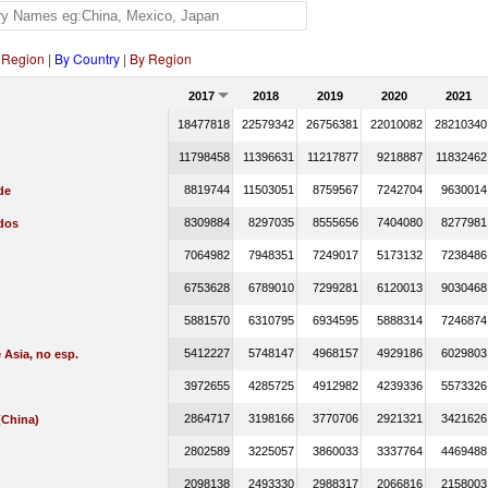
 Region
|
By Country
|
By Region
2017
2018
2019
2020
2021
18477818
22579342
26756381
22010082
28210340
11798458
11396631
11217877
9218887
11832462
8819744
11503051
8759567
7242704
9630014
de
8309884
8297035
8555656
7404080
8277981
dos
7064982
7948351
7249017
5173132
7238486
6753628
6789010
7299281
6120013
9030468
5881570
6310795
6934595
5888314
7246874
5412227
5748147
4968157
4929186
6029803
 Asia, no esp.
3972655
4285725
4912982
4239336
5573326
2864717
3198166
3770706
2921321
3421626
China)
2802589
3225057
3860033
3337764
4469488
2098138
2493330
2988317
2066816
2158003