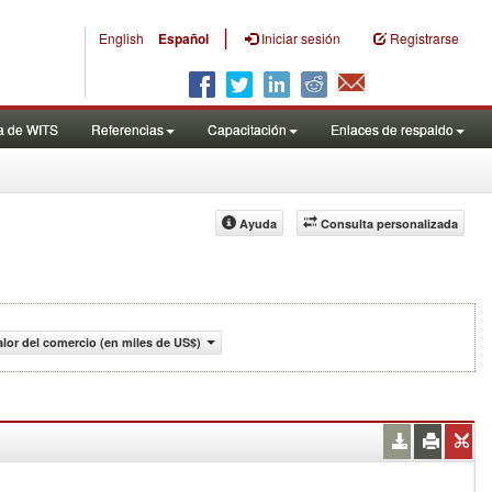
|
English
Español
Iniciar sesión
Registrarse
a de WITS
Referencias
Capacitación
Enlaces de respaldo
Ayuda
Consulta personalizada
alor del comercio (en miles de US$)