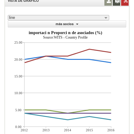
VISTA DE GRÁFICO
line
más socios
importaci n Proporci n de asociados (%)
Source:WITS - Country Profile
25.00
20.00
15.00
10.00
5.00
0.00
2012
2013
2014
2015
2016