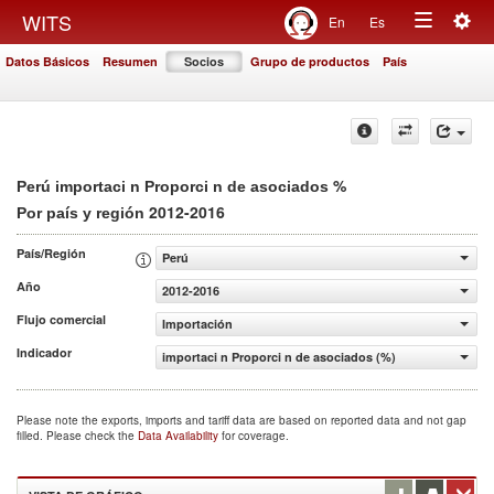
Togg
WITS
En
Es
Toggle
navig
Datos Básicos
Resumen
Socios
Grupo de productos
País
navigation
%
Perú importaci n Proporci n de asociados
2012-2016
Por país y región
País/Región
Perú
Año
2012-2016
Flujo comercial
Importación
Indicador
importaci n Proporci n de asociados (%)
Please note the exports, imports and tariff data are based on reported data and not gap
filled. Please check the
Data Availability
for coverage.