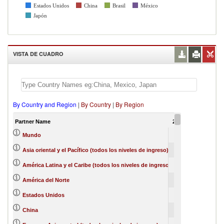
Estados Unidos
China
Brasil
México
Japón
VISTA DE CUADRO
By Country and Region
|
By Country
|
By Region
Partner Name
2012
2013
201
100
0
Mundo
31
2
Asia oriental y el Pacífico (todos los niveles de ingreso)
26
0
América Latina y el Caribe (todos los niveles de ingreso)
21
3
América del Norte
20
23
2
Estados Unidos
19
24
2
China