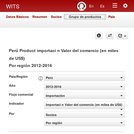
Togg
WITS
En
Es
Toggle
navig
Datos Básicos
Resumen
Socios
Grupo de productos
País
navigation
Perú Product importaci n Valor del comercio (en miles
de US$)
2012-2016
Por región
País/Región
Perú
Año
2012-2016
Flujo comercial
Importación
Indicador
importaci n Valor del comercio (en miles de US$)
Por
Socios
Por región