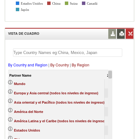
Estados Unidos
China
Suiza
Canadá
Japón
VISTA DE CUADRO
By Country and Region
|
By Country
|
By Region
Partner Name
2012
2013
201
100
0
Mundo
27
0
Europa y Asia central (todos los niveles de ingreso)
25
0
Asia oriental y el Pacífico (todos los niveles de ingreso)
22
2
América del Norte
21
24
2
América Latina y el Caribe (todos los niveles de ingreso)
15
22
2
Estados Unidos