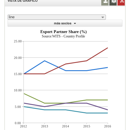
VISTA DE GRÁFICO
line
más socios
Export Partner Share (%)
Source:WITS - Country Profile
25.00
20.00
15.00
10.00
5.00
0.00
2012
2013
2014
2015
2016