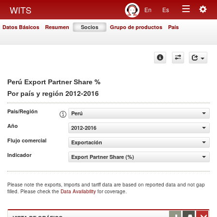
Togg
WITS
En
Es
Toggle
navig
Datos Básicos
Resumen
Socios
Grupo de productos
País
navigation
%
Perú Export Partner Share
2012-2016
Por país y región
País/Región
Perú
Año
2012-2016
Flujo comercial
Exportación
Indicador
Export Partner Share (%)
Please note the exports, imports and tariff data are based on reported data and not gap
filled. Please check the
Data Availability
for coverage.