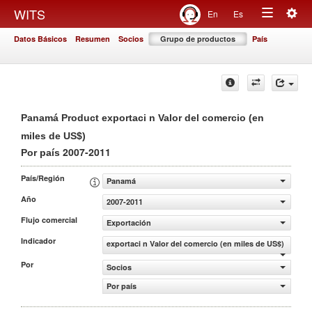
Togg
WITS
En
Es
Toggle
navig
Datos Básicos
Resumen
Socios
Grupo de productos
País
navigation
Panamá Product exportaci n Valor del comercio (en
miles de US$)
2007-2011
Por país
País/Región
Panamá
Año
2007-2011
Flujo comercial
Exportación
Indicador
exportaci n Valor del comercio (en miles de US$)
Por
Socios
Por país