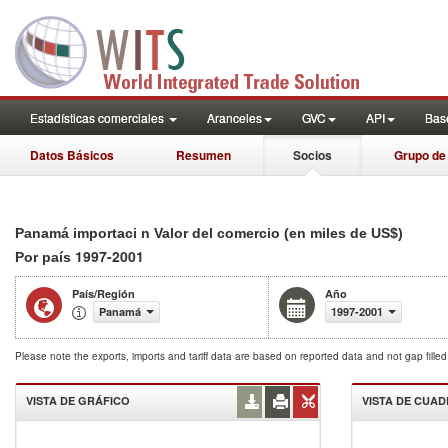
Estadísticas comerciales
Aranceles
GVC
API
Base
Datos Básicos
Resumen
Socios
Grupo de
Panamá importaci n Valor del comercio (en miles de US$)
1997-2001
Por país
País/Región
Año
Panamá
1997-2001
Please note the exports, imports and tariff data are based on reported data and not gap fille
VISTA DE GRÁFICO
VISTA DE CUA