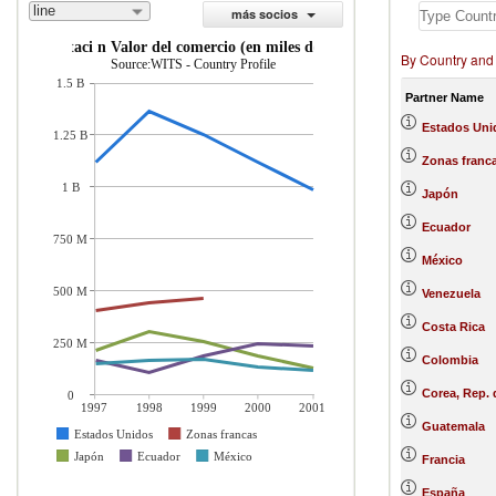
line
más socios
importaci n Valor del comercio (en miles de US$)
By Country and
Source:WITS - Country Profile
1.5 B
Partner Name
Estados Uni
1.25 B
Zonas franc
1 B
Japón
Ecuador
750 M
México
500 M
Venezuela
Costa Rica
250 M
Colombia
Corea, Rep. 
0
1997
1998
1999
2000
2001
Guatemala
Estados Unidos
Zonas francas
Japón
Ecuador
México
Francia
España