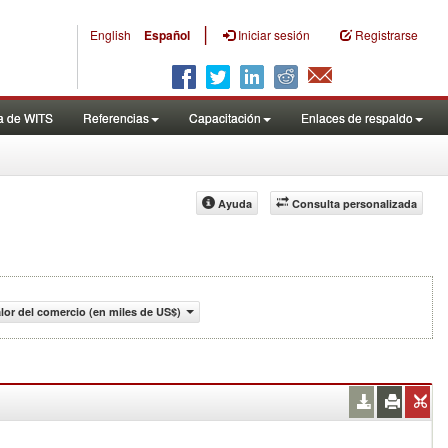
|
English
Español
Iniciar sesión
Registrarse
a de WITS
Referencias
Capacitación
Enlaces de respaldo
Ayuda
Consulta personalizada
lor del comercio (en miles de US$)