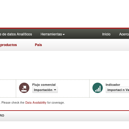
 de datos Analiticos
Herramientas
Inicio
Acerc
 productos
País
Flujo comercial
Indicador
Importación
importaci n Va
d. Please check the
Data Availability
for coverage.
DRO