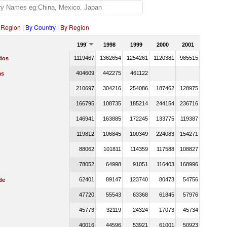
 Region
|
By Country
|
By Region
1997
1998
1999
2000
2001
1119467
1362654
1254261
1120381
985515
dos
404609
442275
461122
as
210697
304216
254086
187462
128975
166795
108735
185214
244154
236716
146941
163885
172245
133775
119387
119812
106845
100349
224083
154271
88062
101811
114359
117588
108827
78052
64998
91051
116403
168996
62401
89147
123740
80473
54756
de
47720
55543
63368
61845
57976
45773
32119
24324
17073
45734
40016
44596
53921
61001
50923