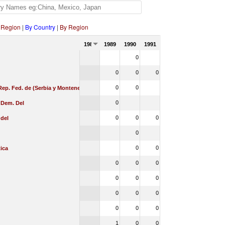
 Region
|
By Country
|
By Region
1988
1989
1990
1991
0
0
0
0
0
0
Rep. Fed. de (Serbia y Montenegro)
0
 Dem. Del
0
0
0
 del
0
0
0
ica
0
0
0
0
0
0
0
0
0
0
0
0
1
0
0