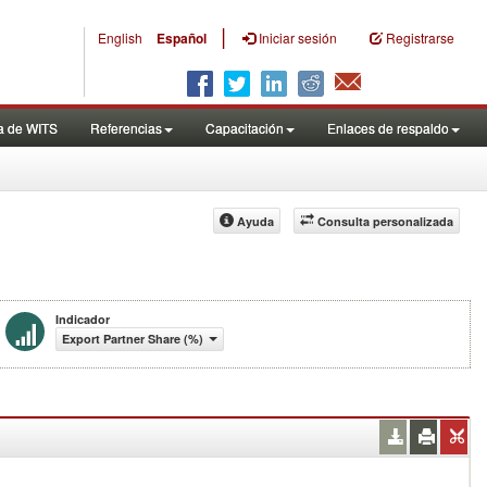
|
English
Español
Iniciar sesión
Registrarse
a de WITS
Referencias
Capacitación
Enlaces de respaldo
Ayuda
Consulta personalizada
Indicador
Export Partner Share (%)