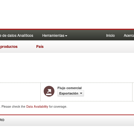
 de datos Analiticos
Herramientas
Inicio
Acerc
 productos
País
Flujo comercial
Exportación
d. Please check the
Data Availability
for coverage.
DRO