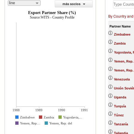
line
más socios
Export Partner Share (%)
By Country and
Source:WITS - Country Profile
Partner Name
Zimbabwe
Zambia
Yugoslavia, 
Yemen, Rep.
Yemen, Rep.
Venezuela
Unión Soviét
Uganda
Turquía
1988
1989
1990
1991
Túnez
Zimbabwe
Zambia
Yugoslavia,...
Yemen, Rep....
Yemen, Rep. del
Tanzanía
Tailandia