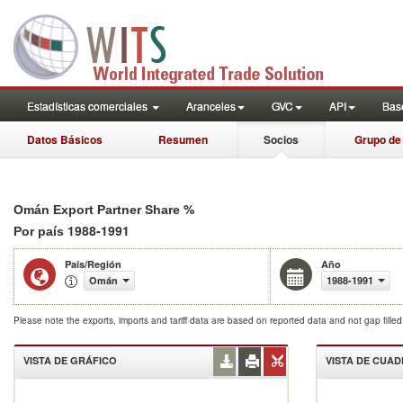
Estadísticas comerciales
Aranceles
GVC
API
Base
Datos Básicos
Resumen
Socios
Grupo de
%
Omán Export Partner Share
1988-1991
Por país
País/Región
Año
Omán
1988-1991
Please note the exports, imports and tariff data are based on reported data and not gap fille
VISTA DE GRÁFICO
VISTA DE CUA