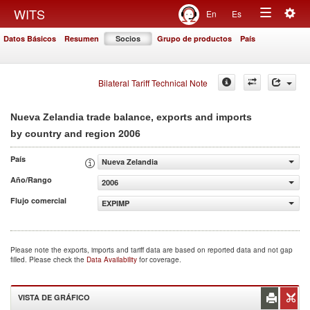
Togg
WITS
En
Es
Toggle
navig
Datos Básicos
Resumen
Socios
Grupo de productos
País
navigation
Bilateral Tariff Technical Note
Nueva Zelandia trade balance, exports and imports
2006
by country and region
País
Nueva Zelandia
Año/Rango
2006
Flujo comercial
EXPIMP
Please note the exports, imports and tariff data are based on reported data and not gap
filled. Please check the
Data Availability
for coverage.
VISTA DE GRÁFICO