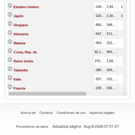
-146,006.83
2,946,484.97
13.15
Estados Unidos
-103,932.16
2,303,621.56
10.28
Japón
-850,656.64
349,923.09
1.56
Singapur
-597,956.90
571,027.59
2.55
Alemania
-454,021.30
322,074.91
1.44
Malasia
82,136.36
855,217.33
3.82
Corea, Rep. de
375,138.38
1,097,245.08
4.90
Reino Unido
-385,173.06
283,596.63
1.27
Tailandia
-207,713.82
332,399.87
1.48
Italia
-239,147.65
266,256.87
1.19
Francia
24,222.92
497,395.09
2.22
Otra zona de Asia, no esp.
Acerca de
Contacto
Condiciones de uso
Aspectos legales
Actualizar página
: Aug-8-2026 07:01 ET
Proveedores de datos