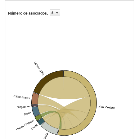
Número de asociados
:
5
Others (189)
United States
Singapore
New Zealand
Japan
United Kingdom
China
Australia