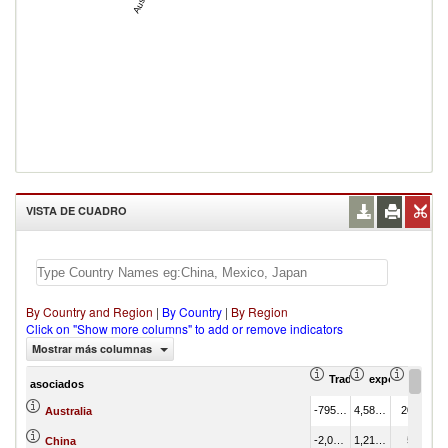
VISTA DE CUADRO
By Country and Region
|
By Country
|
By Region
Click on "Show more columns" to add or remove indicators
Mostrar más columnas
Trade Balance (en mil
exportación Va
export
asociados
-795,018.49
4,583,028.17
20.45
Australia
-2,007,954.54
1,214,457.03
5.42
China