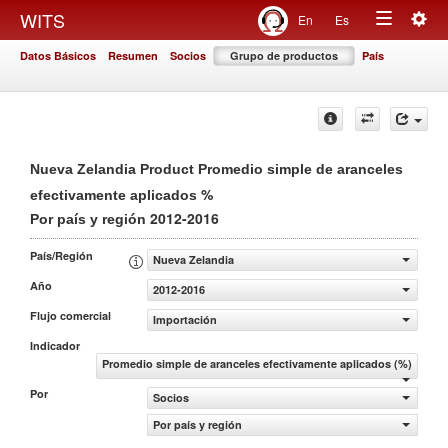
Togg
WITS
En
Es
Toggle
navig
Datos Básicos
Resumen
Socios
Grupo de productos
País
navigation
Nueva Zelandia Product Promedio simple de aranceles
%
efectivamente aplicados
2012-2016
Por país y región
País/Región
Nueva Zelandia
Año
2012-2016
Flujo comercial
Importación
Indicador
Promedio simple de aranceles efectivamente aplicados (%)
Por
Socios
Por país y región