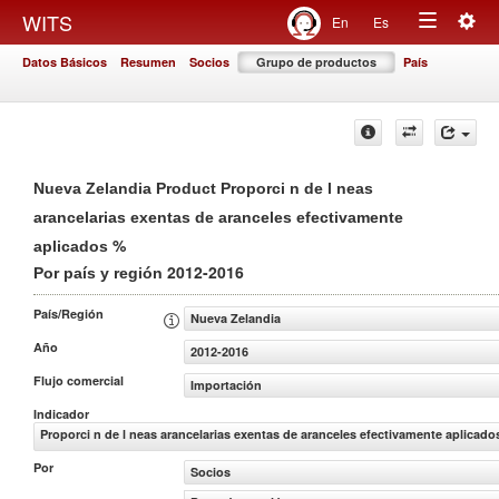
Togg
WITS
En
Es
Toggle
navig
Datos Básicos
Resumen
Socios
Grupo de productos
País
navigation
Nueva Zelandia Product Proporci n de l neas
arancelarias exentas de aranceles efectivamente
%
aplicados
2012-2016
Por país y región
País/Región
Nueva Zelandia
Año
2012-2016
Flujo comercial
Importación
Indicador
Proporci n de l neas arancelarias exentas de aranceles efectivamente aplicado
Por
Socios