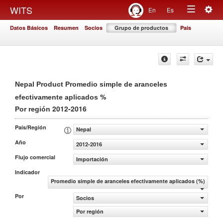
Togg
WITS
En
Es
Toggle
navig
Datos Básicos
Resumen
Socios
Grupo de productos
País
navigation
Nepal Product Promedio simple de aranceles
%
efectivamente aplicados
2012-2016
Por región
País/Región
Nepal
Año
2012-2016
Flujo comercial
Importación
Indicador
Promedio simple de aranceles efectivamente aplicados (%)
Por
Socios
Por región