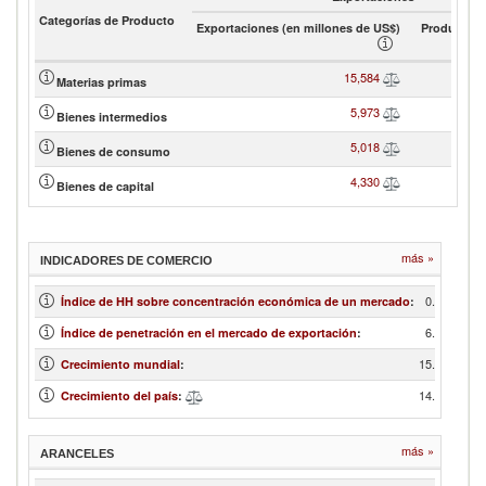
Categorías de Producto
Exportaciones (en millones de US$)
Product sh
15,584
Materias primas
5,973
Bienes intermedios
5,018
Bienes de consumo
4,330
Bienes de capital
más »
INDICADORES DE COMERCIO
0.10
Índice de HH sobre concentración económica de un mercado
:
6.63
Índice de penetración en el mercado de exportación
:
15.29
Crecimiento mundial
:
14.19
Crecimiento del país
:
más »
ARANCELES