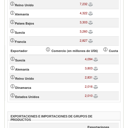
7,232
Reino Unido
4,322
Alemania
3,303
Países Bajos
3,260
Suecia
2,827
Francia
Exportador
Comercio (en millones de US$)
Cuota de soc
4,094
Suecia
3,803
Alemania
2,831
Reino Unido
2,016
Dinamarca
2,010
Estados Unidos
EXPORTACIONES E IMPORTACIONES DE GRUPOS DE
PRODUCTOS
Exportaciones