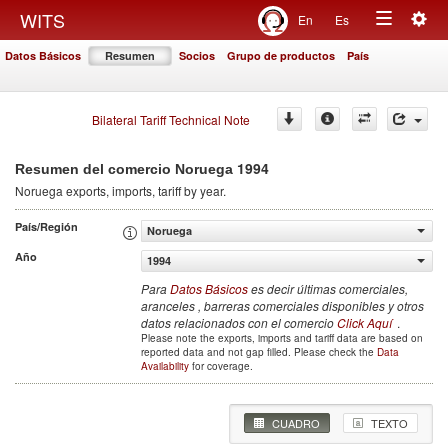
Togg
WITS
En
Es
Toggle
navig
Datos Básicos
Resumen
Socios
Grupo de productos
País
navigation
Bilateral Tariff Technical Note
1994
Resumen del comercio Noruega
Noruega
exports, imports, tariff by year
.
País/Región
Noruega
Año
1994
Para
Datos Básicos
es decir últimas comerciales,
aranceles , barreras comerciales disponibles y otros
datos relacionados con el comercio
Click Aquí
.
Please note the exports, imports and tariff data are based on
reported data and not gap filled. Please check the
Data
Availability
for coverage.
CUADRO
TEXTO