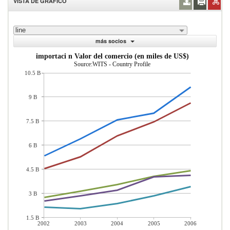
VISTA DE GRÁFICO
line
más socios
importaci n Valor del comercio (en miles de US$)
Source:WITS - Country Profile
10.5 B
9 B
7.5 B
6 B
4.5 B
3 B
1.5 B
2002
2003
2004
2005
2006