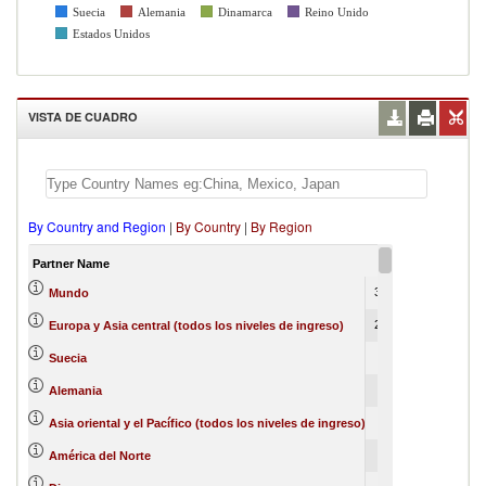
Suecia
Alemania
Dinamarca
Reino Unido
Estados Unidos
VISTA DE CUADRO
By Country and Region
|
By Country
|
By Region
Partner Name
2002
2003
34850058
14
Mundo
26248333
31921
Europa y Asia central (todos los niveles de ingreso)
5350881
17
Suecia
4551478
528004
Alemania
3967938
306712
Asia oriental y el Pacífico (todos los niveles de ingreso)
2868462
94034
América del Norte