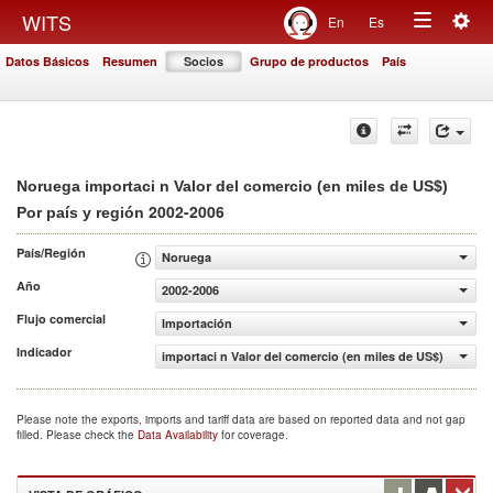
Togg
WITS
En
Es
Toggle
navig
Datos Básicos
Resumen
Socios
Grupo de productos
País
navigation
Noruega importaci n Valor del comercio (en miles de US$)
2002-2006
Por país y región
País/Región
Noruega
Año
2002-2006
Flujo comercial
Importación
Indicador
importaci n Valor del comercio (en miles de US$)
Please note the exports, imports and tariff data are based on reported data and not gap
filled. Please check the
Data Availability
for coverage.