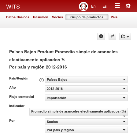
Togg
WITS
En
Es
Toggle
navig
Datos Básicos
Resumen
Socios
Grupo de productos
País
navigation
Países Bajos Product Promedio simple de aranceles
%
efectivamente aplicados
2012-2016
Por país y región
País/Región
Países Bajos
Año
2012-2016
Flujo comercial
Importación
Indicador
Promedio simple de aranceles efectivamente aplicados (%)
Por
Socios
Por país y región