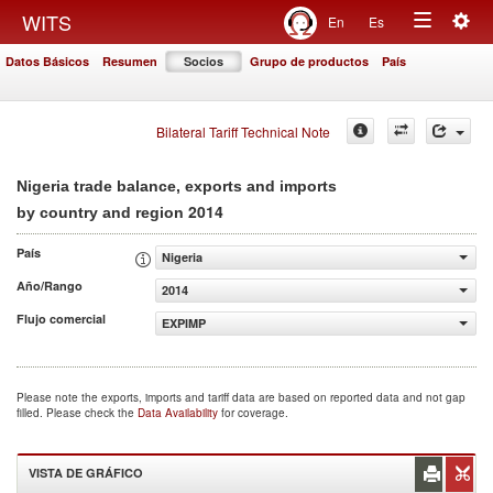
Togg
WITS
En
Es
Toggle
navig
Datos Básicos
Resumen
Socios
Grupo de productos
País
navigation
Bilateral Tariff Technical Note
Nigeria trade balance, exports and imports
2014
by country and region
País
Nigeria
Año/Rango
2014
Flujo comercial
EXPIMP
Please note the exports, imports and tariff data are based on reported data and not gap
filled. Please check the
Data Availability
for coverage.
VISTA DE GRÁFICO