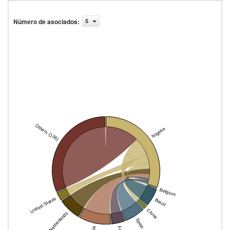
Número de asociados
:
5
Others (136)
Nigeria
Belgium
United States
Brazil
China
Netherlands
Spain