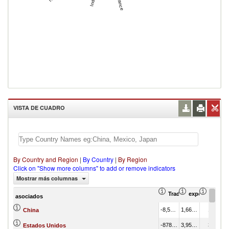
France
India
VISTA DE CUADRO
By Country and Region
|
By Country
|
By Region
Click on "Show more columns" to add or remove indicators
Mostrar más columnas
Trade Balance (en mil
exportación Va
export
asociados
-8,532,208.71
1,669,691.44
1.62
China
-878,817.77
3,954,736.95
3.84
Estados Unidos