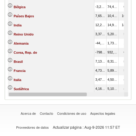
-3,295,249.60
74,410.47
0.07
Bélgica
7,650,461.24
10,492,632.41
10.20
Países Bajos
12,206,658.24
14,980,986.17
14.56
India
3,379,779.11
5,205,237.81
5.06
Reino Unido
-44,395.10
1,738,168.04
1.69
Alemania
-798,493.20
932,271.96
0.91
Corea, Rep. de
7,131,410.72
8,315,635.06
8.08
Brasil
4,730,590.07
5,897,743.28
5.73
Francia
3,475,219.06
4,503,822.20
4.38
Italia
4,160,782.84
5,101,253.84
4.96
Sudáfrica
2,459,796.05
3,258,500.00
3.17
Japón
Acerca de
Contacto
Condiciones de uso
Aspectos legales
Actualizar página
: Aug-9-2026 11:57 ET
Proveedores de datos