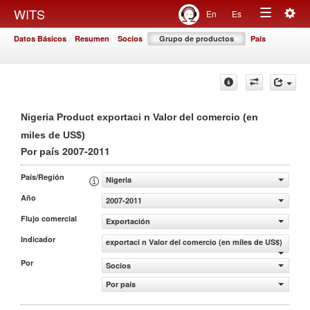
Togg
WITS
En
Es
Toggle
navig
Datos Básicos
Resumen
Socios
Grupo de productos
País
navigation
Nigeria Product exportaci n Valor del comercio (en
miles de US$)
2007-2011
Por país
País/Región
Nigeria
Año
2007-2011
Flujo comercial
Exportación
Indicador
exportaci n Valor del comercio (en miles de US$)
Por
Socios
Por país