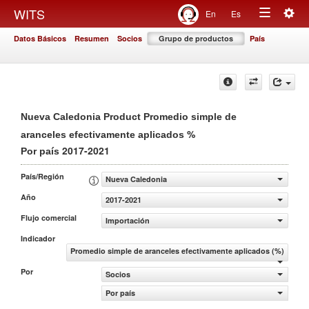
Togg
WITS
En
Es
Toggle
navig
Datos Básicos
Resumen
Socios
Grupo de productos
País
navigation
Nueva Caledonia Product Promedio simple de
%
aranceles efectivamente aplicados
2017-2021
Por país
País/Región
Nueva Caledonia
Año
2017-2021
Flujo comercial
Importación
Indicador
Promedio simple de aranceles efectivamente aplicados (%)
Por
Socios
Por país