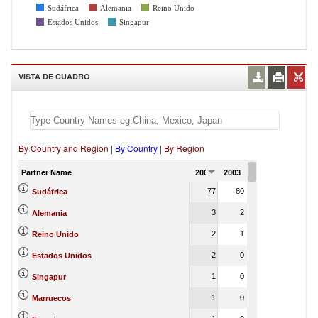
Sudáfrica
Alemania
Reino Unido
Estados Unidos
Singapur
VISTA DE CUADRO
By Country and Region
|
By Country
|
By Region
Partner Name
2002
2003
2004
2005
20
77
80
85
Sudáfrica
3
2
1
1
Alemania
2
1
2
0
Reino Unido
2
0
0
0
Estados Unidos
1
0
0
Singapur
1
0
0
Marruecos