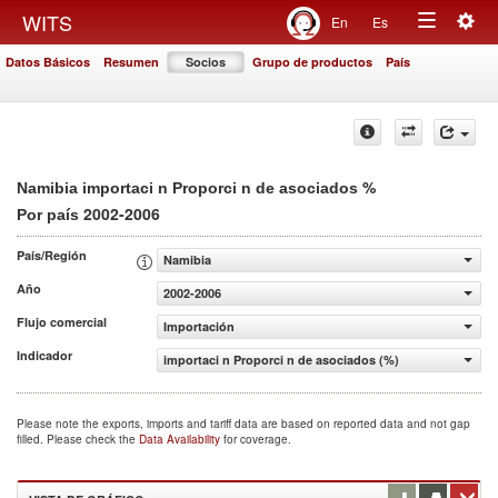
Togg
WITS
En
Es
Toggle
navig
Datos Básicos
Resumen
Socios
Grupo de productos
País
navigation
%
Namibia importaci n Proporci n de asociados
2002-2006
Por país
País/Región
Namibia
Año
2002-2006
Flujo comercial
Importación
Indicador
importaci n Proporci n de asociados (%)
Please note the exports, imports and tariff data are based on reported data and not gap
filled. Please check the
Data Availability
for coverage.