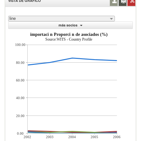
VISTA DE GRÁFICO
line
más socios
importaci n Proporci n de asociados (%)
Source:WITS - Country Profile
100.00
80.00
60.00
40.00
20.00
0.00
2002
2003
2004
2005
2006