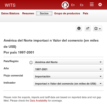
Togg
WITS
En
Es
Toggle
navig
Datos Básicos
Resumen
Socios
Grupo de productos
País
navigation
América del Norte importaci n Valor del comercio (en miles
de US$)
1997-2001
Por país
País/Región
América del Norte
Año
1997-2001
Flujo comercial
Importación
Indicador
importaci n Valor del comercio (en miles de US$)
Please note the exports, imports and tariff data are based on reported data and not gap
filled. Please check the
Data Availability
for coverage.