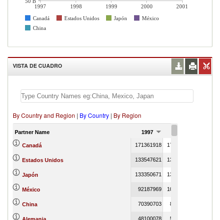
50 B
1997
1998
1999
2000
2001
Canadá
Estados Unidos
Japón
México
China
VISTA DE CUADRO
By Country and Region
|
By Country
|
By Region
Partner Name
1997
1998
1999
171361918
177916422
103
Canadá
133547621
137306128
96
Estados Unidos
133350671
134527174
612821
Japón
92187969
101249071
1
México
70390703
80257328
25746
China
48100078
55409343
23
Alemania