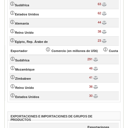
63
Sudáfrica
62
Estados Unidos
44
Alemania
38
Reino Unido
23
Egipto, Rep. Árabe de
Exportador
Comercio (en millones de US$)
Cuota de soc
291
Sudáfrica
46
Mozambique
41
Zimbabwe
36
Reino Unido
30
Estados Unidos
EXPORTACIONES E IMPORTACIONES DE GRUPOS DE
PRODUCTOS
Exportaciones