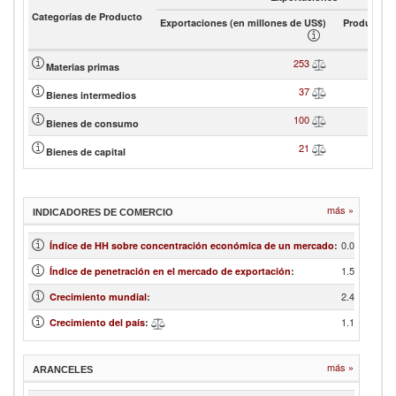
Categorías de Producto
Exportaciones (en millones de US$)
Product sh
253
Materias primas
37
Bienes intermedios
100
Bienes de consumo
21
Bienes de capital
más »
INDICADORES DE COMERCIO
0.06
Índice de HH sobre concentración económica de un mercado
:
1.51
Índice de penetración en el mercado de exportación
:
2.45
Crecimiento mundial
:
1.14
Crecimiento del país
:
más »
ARANCELES