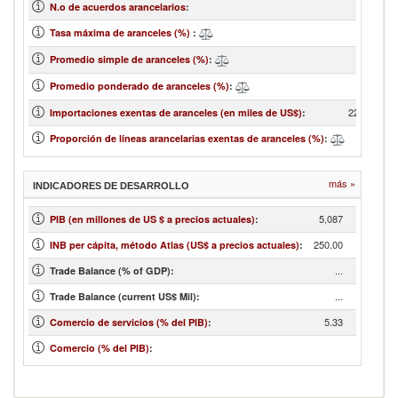
1
N.o de acuerdos arancelarios
:
30
Tasa máxima de aranceles (%)
:
15.18
Promedio simple de aranceles (%)
:
9.47
Promedio ponderado de aranceles (%)
:
223,332.48
Importaciones exentas de aranceles (en miles de US$)
:
9.87
Proporción de líneas arancelarias exentas de aranceles (%)
:
más »
INDICADORES DE DESARROLLO
5,087
PIB (en millones de US $ a precios actuales)
:
250.00
INB per cápita, método Atlas (US$ a precios actuales)
:
...
Trade Balance (% of GDP):
...
Trade Balance (current US$ Mil):
5.33
Comercio de servicios (% del PIB)
:
Comercio (% del PIB)
: