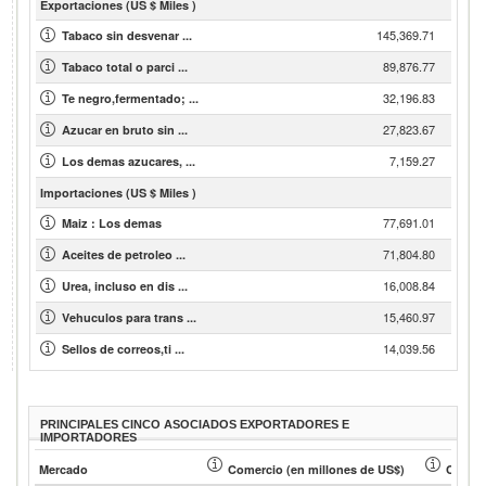
Exportaciones (US $ Miles )
145,369.71
Tabaco sin desvenar ...
89,876.77
Tabaco total o parci ...
32,196.83
Te negro,fermentado; ...
27,823.67
Azucar en bruto sin ...
7,159.27
Los demas azucares, ...
Importaciones (US $ Miles )
77,691.01
Maiz : Los demas
71,804.80
Aceites de petroleo ...
16,008.84
Urea, incluso en dis ...
15,460.97
Vehuculos para trans ...
14,039.56
Sellos de correos,ti ...
PRINCIPALES CINCO ASOCIADOS EXPORTADORES E
IMPORTADORES
Mercado
Comercio (en millones de US$)
Cuota 