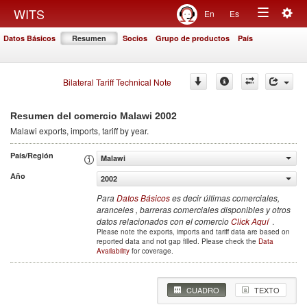
Togg
WITS
En
Es
Toggle
navig
Datos Básicos
Resumen
Socios
Grupo de productos
País
navigation
Bilateral Tariff Technical Note
2002
Resumen del comercio Malawi
Malawi
exports, imports, tariff by year
.
País/Región
Malawi
Año
2002
Para
Datos Básicos
es decir últimas comerciales,
aranceles , barreras comerciales disponibles y otros
datos relacionados con el comercio
Click Aquí
.
Please note the exports, imports and tariff data are based on
reported data and not gap filled. Please check the
Data
Availability
for coverage.
CUADRO
TEXTO