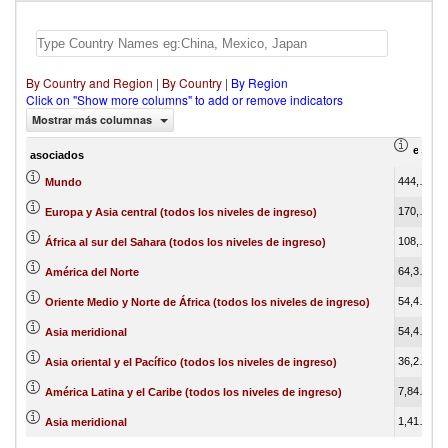
By Country and Region
|
By Country
|
By Region
Click on "Show more columns" to add or remove indicators
Mostrar más columnas
export
asociados
444,615.14
1
Mundo
170,980.13
Europa y Asia central (todos los niveles de ingreso)
108,249.26
África al sur del Sahara (todos los niveles de ingreso)
64,306.51
América del Norte
54,479.28
Oriente Medio y Norte de África (todos los niveles de ingreso)
54,479.28
Asia meridional
36,247.11
Asia oriental y el Pacífico (todos los niveles de ingreso)
7,848.46
América Latina y el Caribe (todos los niveles de ingreso)
1,412.91
Asia meridional