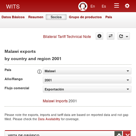
Togg
WITS
En
Es
Toggle
navig
Datos Básicos
Resumen
Socios
Grupo de productos
País
navigation
Bilateral Tariff Technical Note
Malawi exports
2001
by country and region
País
Malawi
Año/Rango
2001
Flujo comercial
Exportación
Malawi Imports
2001
Please note the exports, imports and tariff data are based on reported data and not gap
filled. Please check the
Data Availability
for coverage.
VISTA DE GRÁFICO