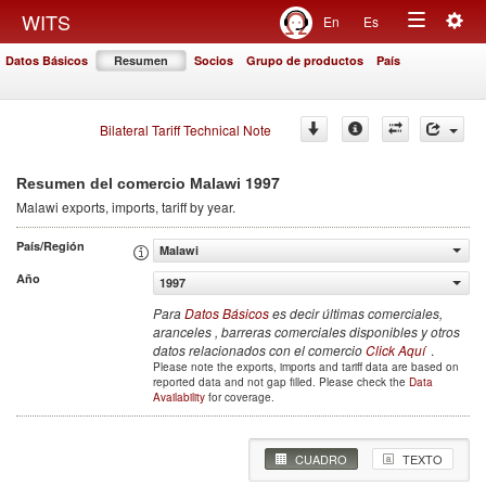
Togg
WITS
En
Es
Toggle
navig
Datos Básicos
Resumen
Socios
Grupo de productos
País
navigation
Bilateral Tariff Technical Note
1997
Resumen del comercio Malawi
Malawi
exports, imports, tariff by year
.
País/Región
Malawi
Año
1997
Para
Datos Básicos
es decir últimas comerciales,
aranceles , barreras comerciales disponibles y otros
datos relacionados con el comercio
Click Aquí
.
Please note the exports, imports and tariff data are based on
reported data and not gap filled. Please check the
Data
Availability
for coverage.
CUADRO
TEXTO