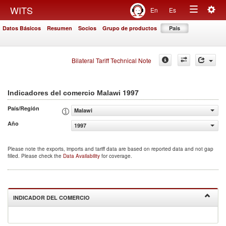
Togg
WITS
En
Es
Toggle
navig
Datos Básicos
Resumen
Socios
Grupo de productos
País
navigation
Bilateral Tariff Technical Note
1997
Indicadores del comercio Malawi
País/Región
Malawi
Año
1997
Please note the exports, imports and tariff data are based on reported data and not gap
filled. Please check the
Data Availability
for coverage.
INDICADOR DEL COMERCIO