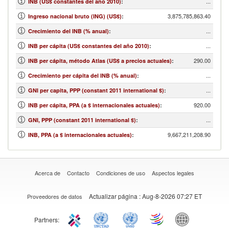
...
INB (US$ constantes del año 2010)
:
3,875,785,863.40
Ingreso nacional bruto (ING) (US$)
:
...
Crecimiento del INB (% anual)
:
...
INB per cápita (US$ constantes del año 2010)
:
290.00
INB per cápita, método Atlas (US$ a precios actuales)
:
...
Crecimiento per cápita del INB (% anual)
:
...
GNI per capita, PPP (constant 2011 international $)
:
920.00
INB per cápita, PPA (a $ internacionales actuales)
:
...
GNI, PPP (constant 2011 international $)
:
9,667,211,208.90
INB, PPA (a $ internacionales actuales)
:
Acerca de
Contacto
Condiciones de uso
Aspectos legales
Actualizar página
: Aug-8-2026 07:27 ET
Proveedores de datos
Partners: