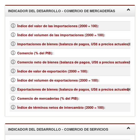
INDICADOR DEL DESARROLLO - COMERCIO DE MERCADERÍAS
Índice del valor de las importaciones (2000 = 100)
:
Índice del volumen de las importaciones (2000 = 100)
:
698,65
Importaciones de bienes (balanza de pagos, US$ a precios actuales)
:
Comercio (% del PIB)
:
-158,41
Comercio neto de bienes (balanza de pagos, US$ a precios actuales)
:
Índice de valor de exportación (2000 = 100)
:
Índice del volumen de exportaciones (2000 = 100)
:
540,246
Exportaciones de bienes (balanza de pagos, US$ a precios actuales)
:
Comercio de mercaderías (% del PIB)
:
Índice de términos netos de intercambio (2000 = 100)
:
INDICADOR DEL DESARROLLO - COMERCIO DE SERVICIOS