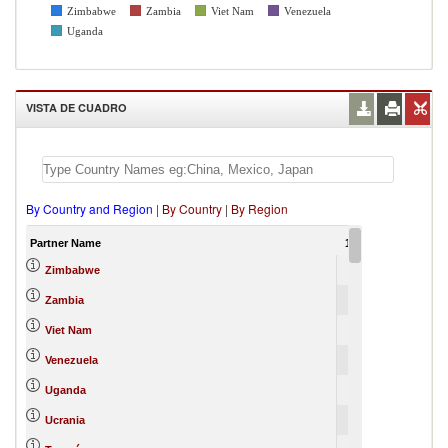
Zimbabwe
Zambia
Viet Nam
Venezuela
Uganda
VISTA DE CUADRO
By Country and Region
|
By Country
|
By Region
Partner Name
1997
1998
199
1
Zimbabwe
1
Zambia
1
Viet Nam
Venezuela
Uganda
Ucrania