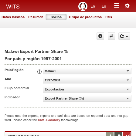
Togg
WITS
En
Es
Toggle
navig
Datos Básicos
Resumen
Socios
Grupo de productos
País
navigation
%
Malawi Export Partner Share
1997-2001
Por país y región
País/Región
Malawi
Año
1997-2001
Flujo comercial
Exportación
Indicador
Export Partner Share (%)
Please note the exports, imports and tariff data are based on reported data and not gap
filled. Please check the
Data Availability
for coverage.