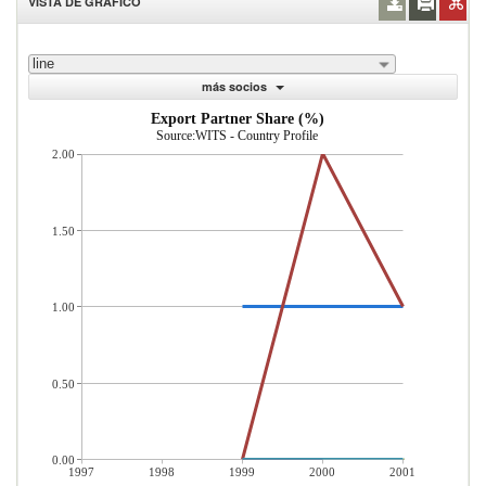
VISTA DE GRÁFICO
line
más socios
Export Partner Share (%)
Source:WITS - Country Profile
2.00
1.50
1.00
0.50
0.00
1997
1998
1999
2000
2001