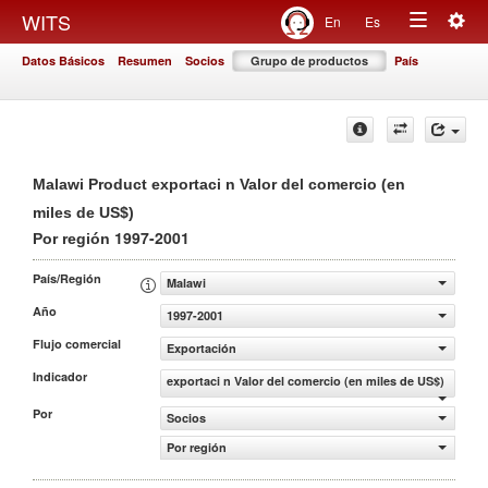
Togg
WITS
En
Es
Toggle
navig
Datos Básicos
Resumen
Socios
Grupo de productos
País
navigation
Malawi Product exportaci n Valor del comercio (en
miles de US$)
1997-2001
Por región
País/Región
Malawi
Año
1997-2001
Flujo comercial
Exportación
Indicador
exportaci n Valor del comercio (en miles de US$)
Por
Socios
Por región